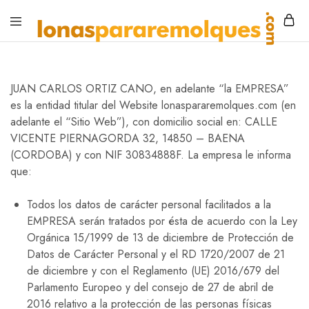
JUAN CARLOS ORTIZ CANO, en adelante “la EMPRESA”
es la entidad titular del Website lonaspararemolques.com (en
adelante el “Sitio Web”), con domicilio social en: CALLE
VICENTE PIERNAGORDA 32, 14850 – BAENA
(CORDOBA) y con NIF 30834888F. La empresa le informa
Lonas
Lonas
para
a
que:
remolques
medida
para
remolques
Todos los datos de carácter personal facilitados a la
EMPRESA serán tratados por ésta de acuerdo con la Ley
Orgánica 15/1999 de 13 de diciembre de Protección de
Datos de Carácter Personal y el RD 1720/2007 de 21
de diciembre y con el Reglamento (UE) 2016/679 del
Parlamento Europeo y del consejo de 27 de abril de
2016 relativo a la protección de las personas físicas